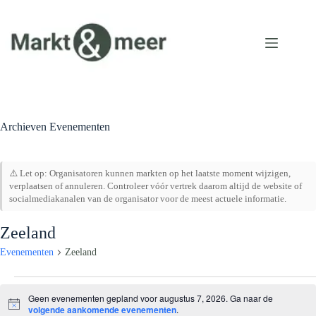
Ga
naar
de
inhoud
Archieven
Evenementen
⚠️ Let op: Organisatoren kunnen markten op het laatste moment wijzigen,
verplaatsen of annuleren. Controleer vóór vertrek daarom altijd de website of
socialmediakanalen van de organisator voor de meest actuele informatie.
Zeeland
Evenementen
Zeeland
Evenementen
in
Geen evenementen gepland voor augustus 7, 2026. Ga naar de
augustus
B
volgende aankomende evenementen
.