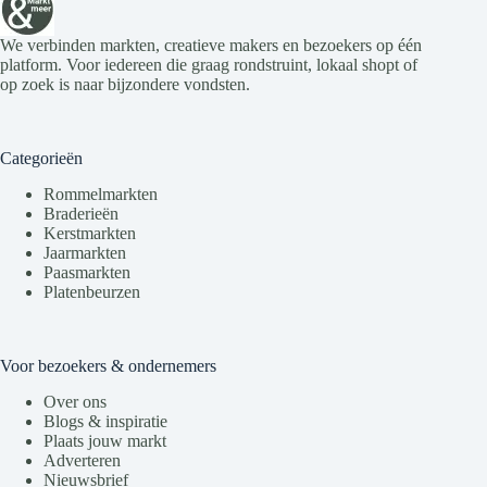
g
a
e
t
v
i
We verbinden markten, creatieve makers en bezoekers op één
e
e
platform. Voor iedereen die graag rondstruint, lokaal shopt of
n
op zoek is naar bijzondere vondsten.
n
a
v
Categorieën
i
g
Rommelmarkten
a
Braderieën
t
Kerstmarkten
i
Jaarmarkten
e
Paasmarkten
Platenbeurzen
Voor bezoekers & ondernemers
Over ons
Blogs & inspiratie
Plaats jouw markt
Adverteren
Nieuwsbrief