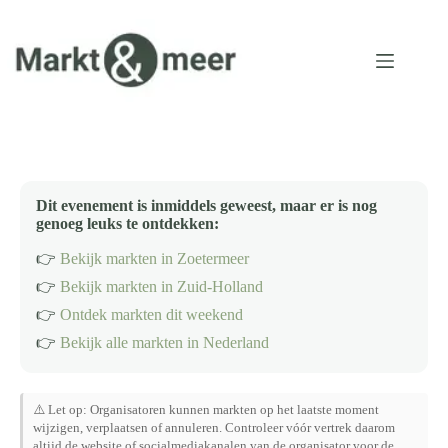
Ga
naar
de
inhoud
Dit evenement is inmiddels geweest, maar er is nog
genoeg leuks te ontdekken:
👉
Bekijk markten in Zoetermeer
👉
Bekijk markten in Zuid-Holland
👉
Ontdek markten dit weekend
👉
Bekijk alle markten in Nederland
⚠️ Let op: Organisatoren kunnen markten op het laatste moment
wijzigen, verplaatsen of annuleren. Controleer vóór vertrek daarom
altijd de website of socialmediakanalen van de organisator voor de