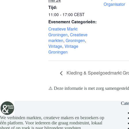
mei 24
Organisator
Tijd:
11:00 - 17:00
CEST
Evenement Categorieën:
Creatieve Markt
Groningen
,
Creatieve
markten
,
Groningen
,
Vintage
,
Vintage
Groningen
Kleding & Speelgoedmarkt Gr
⚠️ Deze informatie is met zorg samengesteld
Cate
We verbinden markten, creatieve makers en bezoekers op
één platform. Voor iedereen die graag rondstruint, lokaal
shopt of op zoek is naar bijzondere vondsten.