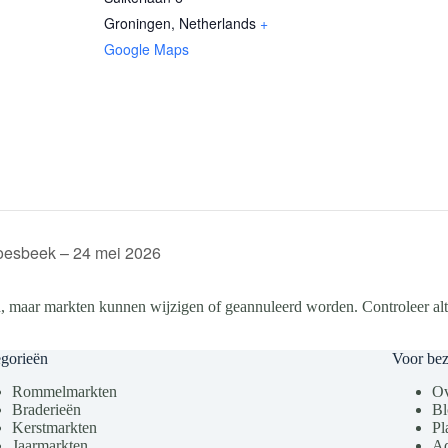
Groningen
,
Netherlands
+
Google Maps
oesbeek – 24 mei 2026
, maar markten kunnen wijzigen of geannuleerd worden. Controleer altij
gorieën
Voor be
Rommelmarkten
Ov
Braderieën
Bl
Kerstmarkten
Pl
Jaarmarkten
Ad