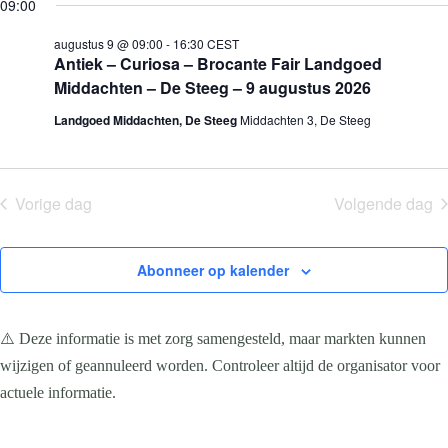
e
09:00
g
9,
n
n
k
l
2026
e
e
e
e
augustus 9 @ 09:00
-
16:30
CEST
m
m
n
c
Antiek – Curiosa – Brocante Fair Landgoed
e
e
t
n
n
Middachten – De Steeg – 9 augustus 2026
e
t
t
e
e
w
Landgoed Middachten, De Steeg
Middachten 3, De Steeg
r
n
e
e
Z
e
e
o
r
n
e
g
d
Vorige dag
Volgende dag
a
k
a
t
e
v
u
n
e
m
e
n
Abonneer op kalender
.
n
n
w
a
e
v
e
i
⚠️ Deze informatie is met zorg samengesteld, maar markten kunnen
r
g
wijzigen of geannuleerd worden. Controleer altijd de organisator voor
g
a
e
t
actuele informatie.
v
i
e
e
n