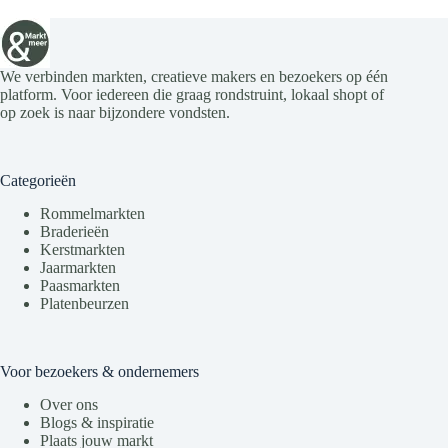
n
a
v
i
We verbinden markten, creatieve makers en bezoekers op één
g
platform. Voor iedereen die graag rondstruint, lokaal shopt of
a
op zoek is naar bijzondere vondsten.
t
i
e
Categorieën
Rommelmarkten
Braderieën
Kerstmarkten
Jaarmarkten
Paasmarkten
Platenbeurzen
Voor bezoekers & ondernemers
Over ons
Blogs & inspiratie
Plaats jouw markt