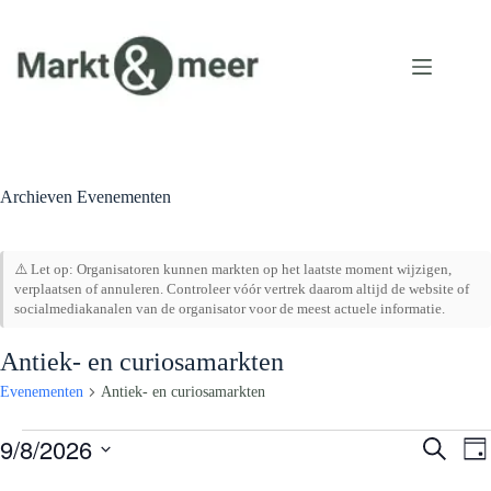
Ga
naar
de
inhoud
Archieven
Evenementen
⚠️ Let op: Organisatoren kunnen markten op het laatste moment wijzigen,
verplaatsen of annuleren. Controleer vóór vertrek daarom altijd de website of
socialmediakanalen van de organisator voor de meest actuele informatie.
Antiek- en curiosamarkten
Evenementen
Antiek- en curiosamarkten
Evenementen
9/8/2026
E
E
Z
D
in
v
v
o
S
a
augustus
e
e
e