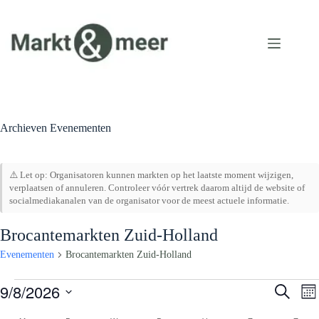
Ga
naar
de
inhoud
Archieven
Evenementen
⚠️ Let op: Organisatoren kunnen markten op het laatste moment wijzigen,
verplaatsen of annuleren. Controleer vóór vertrek daarom altijd de website of
socialmediakanalen van de organisator voor de meest actuele informatie.
Brocantemarkten Zuid-Holland
Evenementen
Brocantemarkten Zuid-Holland
Evenementen
9/8/2026
E
E
Z
M
v
v
o
S
a
e
e
e