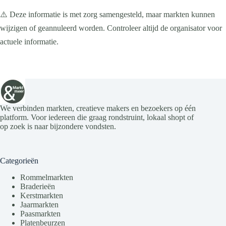
e
e
e
e
e
e
n
a
⚠️ Deze informatie is met zorg samengesteld, maar markten kunnen
n
n
n
n
n
n
v
wijzigen of geannuleerd worden. Controleer altijd de organisator voor
i
g
actuele informatie.
a
t
i
e
We verbinden markten, creatieve makers en bezoekers op één
platform. Voor iedereen die graag rondstruint, lokaal shopt of
op zoek is naar bijzondere vondsten.
Categorieën
Rommelmarkten
Braderieën
Kerstmarkten
Jaarmarkten
Paasmarkten
Platenbeurzen