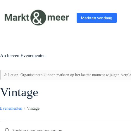
Ga
naar
de
Markten vandaag
inhoud
Archieven
Evenementen
⚠️ Let op: Organisatoren kunnen markten op het laatste moment wijzigen, verplaa
Vintage
Evenementen
Vintage
Evenementen
E
V
v