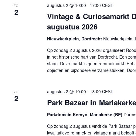
augustus 2 @ 10:00
-
17:00
CEST
ZO
2
Vintage & Curiosamarkt D
augustus 2026
Nieuwkerkplein, Dordrecht
Nieuwkerkplein, 
Op zondag 2 augustus 2026 organiseert Rood
in het historische hart van Dordrecht. Een zome
staan. Deze markt is geen rommelmarkt. Het a
objecten en bijzondere verzamelstukken. Doo
augustus 2 @ 10:00
-
18:00
CEST
ZO
2
Park Bazaar in Mariakerk
Parkdomein Kervyn, Mariakerke (BE)
Durmst
Op zondag 2 augustus vindt de Park Bazaar pl
kwalitatieve rommel- en vintage markt belooft