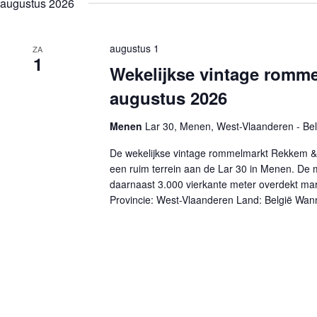
augustus 2026
n
e
n
m
a
e
n
v
augustus 1
ZA
1
t
i
Wekelijkse vintage romm
e
g
n
a
augustus 2026
m
t
e
i
t
e
Menen
Lar 30, Menen, West-Vlaanderen - Belg
k
e
De wekelijkse vintage rommelmarkt Rekkem & M
y
w
een ruim terrein aan de Lar 30 in Menen. De m
o
daarnaast 3.000 vierkante meter overdekt ma
r
Provincie: West-Vlaanderen Land: België Wann
d
.