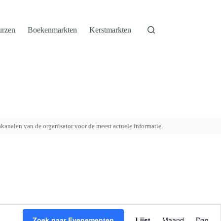
urzen
Boekenmarkten
Kerstmarkten
akanalen van de organisator voor de meest actuele informatie.
E
v
Zoek naar Evenementen
Lijst
Maand
Dag