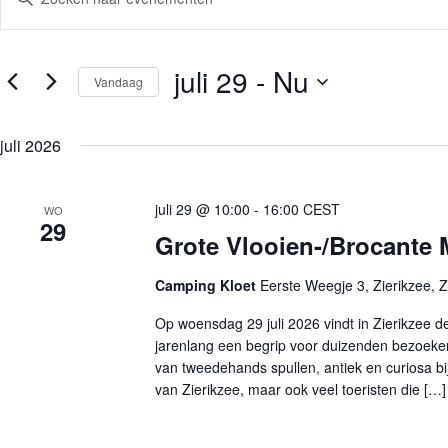
u
e
l
n
e
e
e
m
juli 29
 - 
Nu
n
Vandaag
e
k
n
e
S
t
y
e
e
w
juli 2026
l
n
o
e
Z
r
c
o
d
t
i
juli 29 @ 10:00
-
16:00
CEST
e
WO
e
29
n
k
e
Grote Vlooien-/Brocante Ma
.
e
r
Z
e
n
o
e
e
Camping Kloet
Eerste Weegje 3, Zierikzee, 
e
n
n
k
d
w
Op woensdag 29 juli 2026 vindt in Zierikzee d
v
a
e
o
jarenlang een begrip voor duizenden bezoeke
t
e
o
u
van tweedehands spullen, antiek en curiosa bi
r
r
m
van Zierikzee, maar ook veel toeristen die […]
g
E
.
e
v
v
e
e
n