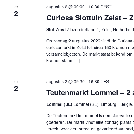
augustus 2 @ 09:00
-
16:30
CEST
ZO
2
Curiosa Slottuin Zeist – 
Slot Zeist
Zinzendorflaan 1, Zeist, Netherlan
Op zondag 2 augustus 2026 vindt de Curiosa Slo
curiosamarkt in Zeist telt circa 150 kramen m
verzamelobjecten. De markt staat bekend om de
kramen staan […]
augustus 2 @ 09:30
-
16:30
CEST
ZO
2
Teutenmarkt Lommel – 2 
Lommel (BE)
Lommel (BE), Limburg - Belgie, 
De Teutenmarkt in Lommel is een sfeervolle m
goederen. De markt vindt elke zondag plaats 
terecht voor een breed en gevarieerd aanbod, 