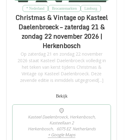
* Nederland
Brocantemarkten
Limburg
Christmas & Vintage op Kasteel
Daelenbroeck – zaterdag 21 &
zondag 22 november 2026 |
Herkenbosch
Op zaterdag 21 en zondag 22 november
2026 staat Kasteel Daelenbroeck volledig in
het teken van kerst tijdens Christmas &
Vintage op Kasteel Daelenbroeck. Deze
zevende editie is inmiddels uitgegroeid[...]
Bekijk
Kasteel Daelenbroeck, Herkenbosch,
Kasteellaan 2
Herkenbosch
,
6075 EZ
Netherlands
+ Google Maps