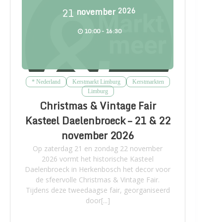
21
november
2026
10:00 - 16:30
* Nederland
Kerstmarkt Limburg
Kerstmarkten
Limburg
Christmas & Vintage Fair
Kasteel Daelenbroeck – 21 & 22
november 2026
Op zaterdag 21 en zondag 22 november
2026 vormt het historische Kasteel
Daelenbroeck in Herkenbosch het decor voor
de sfeervolle Christmas & Vintage Fair.
Tijdens deze tweedaagse fair, georganiseerd
door[...]