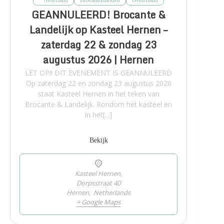
* Nederland
Brocantemarkten
Gelderland
GEANNULEERD! Brocante &
Landelijk op Kasteel Hernen –
zaterdag 22 & zondag 23
augustus 2026 | Hernen
LET OP!! DIT EVENEMENT IS GEANNULEERD
Op zaterdag 22 en zondag 23 augustus 2026
staat Kasteel Hernen in het teken van
Brocante & Landelijk. Rondom het kasteel en
in het[...]
Bekijk
Kasteel Hernen,
Dorpsstraat 40
Hernen
,
Netherlands
+ Google Maps