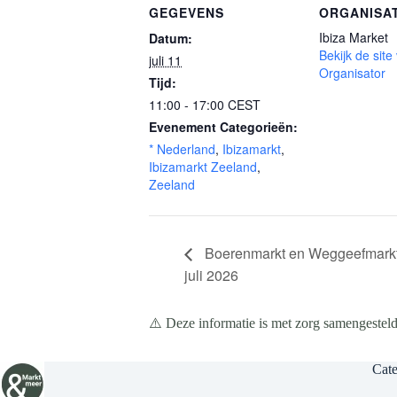
GEGEVENS
ORGANISA
Ibiza Market
Datum:
Bekijk de site
juli 11
Organisator
Tijd:
11:00 - 17:00
CEST
Evenement Categorieën:
* Nederland
,
Ibizamarkt
,
Ibizamarkt Zeeland
,
Zeeland
Boerenmarkt en Weggeefmarkt
juli 2026
⚠️ Deze informatie is met zorg samengesteld
Cate