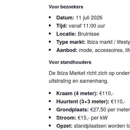
Voor bezoekers
11 juli 2026
Datum:
vanaf 11:00 uur
Tijd:
Bruinisse
Locatie:
Ibiza markt / lifest
Type markt:
mode, accessoires, lif
Aanbod:
Voor standhouders
De Ibiza Market richt zich op onde
uitstraling en samenhang.
€110,-
Kraam (4 meter):
€110,-
Huurtent (3×3 meter):
€27,50 per meter
Grondplaats:
€15,- per kW
Stroom:
standplaatsen worden 
Opzet: