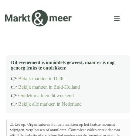
Ga
naar
de
inhoud
Dit evenement is inmiddels geweest, maar er is nog
genoeg leuks te ontdekken:
👉
Bekijk markten in Delft
👉
Bekijk markten in Zuid-Holland
👉
Ontdek markten dit weekend
👉
Bekijk alle markten in Nederland
⚠️ Let op: Organisatoren kunnen markten op het laatste moment
wijzigen, verplaatsen of annuleren. Controleer vóór vertrek daarom
altijd de website of socialmediakanalen van de organisator voor de