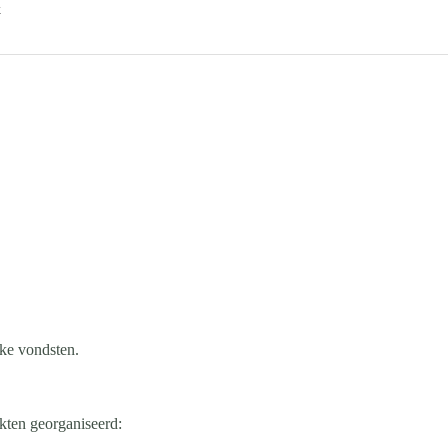
k
eke vondsten.
kten georganiseerd: