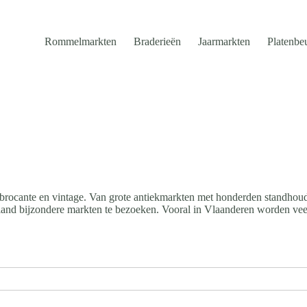
Rommelmarkten
Braderieën
Jaarmarkten
Platenbe
brocante en vintage. Van grote antiekmarkten met honderden standhouder
et land bijzondere markten te bezoeken. Vooral in Vlaanderen worden ve