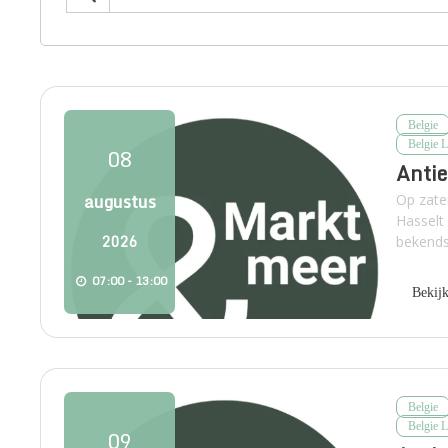
Belgie
Belgie 
08
Antie
augustus
Op zate
Hasselt
2026
bekends
07:00 - 13:00
Bekij
Belgie
Belgie 
09