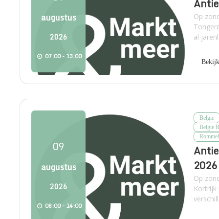
Antie
augustus
Op zond
Tongere
2026
al jare
07:00 - 13:00
Bekij
Belgie
Belgie 
Rommel
09
Antie
2026
augustus
Op zond
2026
Kortrij
verschi
08:00 - 14:00