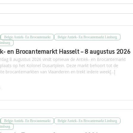
Belgie Antiek- En Brocantemarkt
Belgie Antiek- En Brocantemarkt Limburg
Limburg
k- en Brocantemarkt Hasselt – 8 augustus 2026
rdag 8 augustus 2026 vindt opnieuw de Antiek- en Brocantemarkt
 plaats op het Kolonel Dusartplein. Deze markt behoort tot de
te brocantemarkten van Vlaanderen en trekt iedere week[...]
k
Belgie Antiek- En Brocantemarkt
Belgie Antiek- En Brocantemarkt Limburg
Limburg