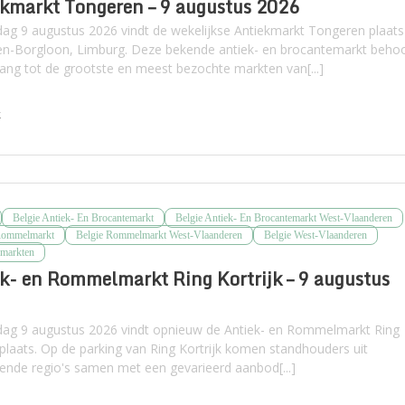
kmarkt Tongeren – 9 augustus 2026
ag 9 augustus 2026 vindt de wekelijkse Antiekmarkt Tongeren plaats
n-Borgloon, Limburg. Deze bekende antiek- en brocantemarkt beho
nlang tot de grootste en meest bezochte markten van[...]
k
Belgie Antiek- En Brocantemarkt
Belgie Antiek- En Brocantemarkt West-Vlaanderen
Rommelmarkt
Belgie Rommelmarkt West-Vlaanderen
Belgie West-Vlaanderen
markten
k- en Rommelmarkt Ring Kortrijk – 9 augustus
ag 9 augustus 2026 vindt opnieuw de Antiek- en Rommelmarkt Ring
k plaats. Op de parking van Ring Kortrijk komen standhouders uit
llende regio's samen met een gevarieerd aanbod[...]