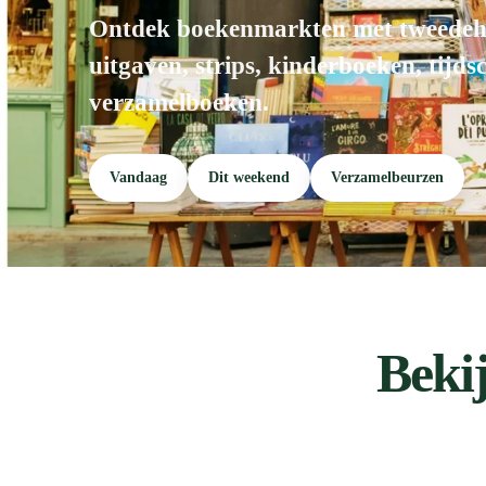
Ontdek boekenmarkten met tweedeha
uitgaven, strips, kinderboeken, tijds
verzamelboeken.
Vandaag
Dit weekend
Verzamelbeurzen
Beki