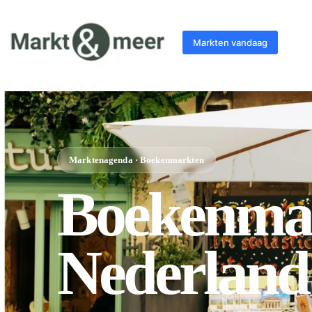
Markten vandaag
Marktenagenda · Boekenmarkten
Boekenmar
Nederland