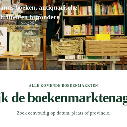
nds boeken, antiquarische
chriften en bijzondere
ALLE KOMENDE BOEKENMARKTEN
jk de boekenmarktena
Zoek eenvoudig op datum, plaats of provincie.