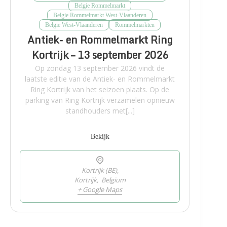
Belgie Rommelmarkt
Belgie Rommelmarkt West-Vlaanderen
Belgie West-Vlaanderen
Rommelmarkten
Antiek- en Rommelmarkt Ring
Kortrijk – 13 september 2026
Op zondag 13 september 2026 vindt de
laatste editie van de Antiek- en Rommelmarkt
Ring Kortrijk van het seizoen plaats. Op de
parking van Ring Kortrijk verzamelen opnieuw
standhouders met[...]
Bekijk
Kortrijk (BE),
Kortrijk
,
Belgium
+ Google Maps