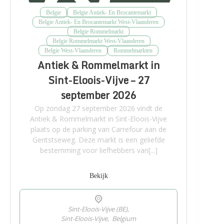
Belgie
Belgie Antiek- En Brocantemarkt
Belgie Antiek- En Brocantemarkt West-Vlaanderen
Belgie Rommelmarkt
Belgie Rommelmarkt West-Vlaanderen
Belgie West-Vlaanderen
Rommelmarkten
Antiek & Rommelmarkt in
Sint-Eloois-Vijve – 27
september 2026
Op zondag 27 september 2026 vindt de
Antiek & Rommelmarkt in Sint-Eloois-Vijve
plaats op de parking van Carrefour aan de
Gentstseweg. Deze markt is een geliefde
bestemming voor liefhebbers van[...]
Bekijk
Sint-Eloois-Vijve (BE),
Sint-Eloois-Vijve
,
Belgium