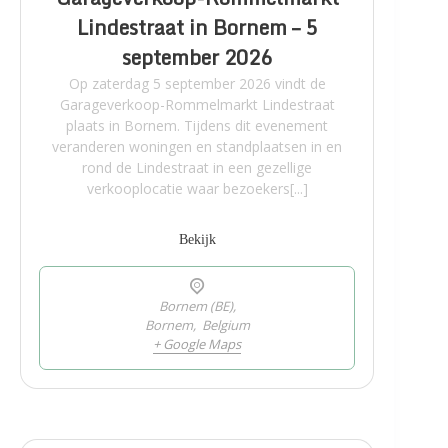
Lindestraat in Bornem – 5
september 2026
Op zaterdag 5 september 2026 vindt de
Garageverkoop-Rommelmarkt Lindestraat
plaats in Bornem. Tijdens dit evenement
veranderen woningen en standplaatsen in en
rond de Lindestraat in een gezellige
verkooplocatie waar bezoekers[...]
Bekijk
Bornem (BE),
Bornem
,
Belgium
+ Google Maps