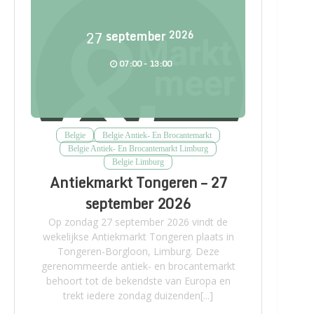
27
september
2026
07:00 - 13:00
Belgie
Belgie Antiek- En Brocantemarkt
Belgie Antiek- En Brocantemarkt Limburg
Belgie Limburg
Antiekmarkt Tongeren – 27
september 2026
Op zondag 27 september 2026 vindt de
wekelijkse Antiekmarkt Tongeren plaats in
Tongeren-Borgloon, Limburg. Deze
gerenommeerde antiek- en brocantemarkt
behoort tot de bekendste van Europa en
trekt iedere zondag duizenden[...]