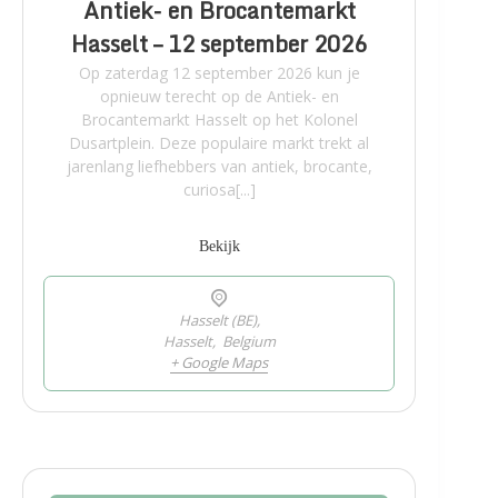
Antiek- en Brocantemarkt
Hasselt – 12 september 2026
Op zaterdag 12 september 2026 kun je
opnieuw terecht op de Antiek- en
Brocantemarkt Hasselt op het Kolonel
Dusartplein. Deze populaire markt trekt al
jarenlang liefhebbers van antiek, brocante,
curiosa[...]
Bekijk
Hasselt (BE),
Hasselt
,
Belgium
+ Google Maps