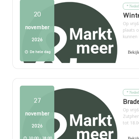
* Neder
20
Winte
Op vrij
november
plaats 
kunnen 
2026
De hele dag
Bekij
* Neder
27
Brade
Op vrij
november
Zutphen
tot 18.0
2026
10:00 - 18:00
Bekij