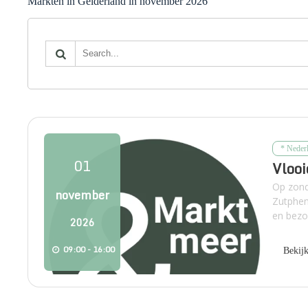
Markten in Gelderland in november 2026
* Neder
01
Vlooi
Op zond
november
Zutphen
en bezo
2026
09:00 - 16:00
Bekij