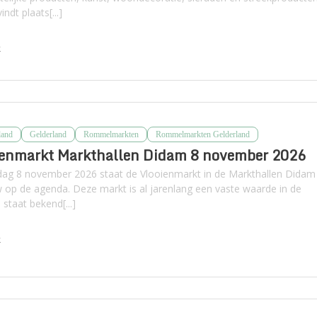
indt plaats[...]
k
land
Gelderland
Rommelmarkten
Rommelmarkten Gelderland
ienmarkt Markthallen Didam 8 november 2026
ag 8 november 2026 staat de Vlooienmarkt in de Markthallen Didam
 op de agenda. Deze markt is al jarenlang een vaste waarde in de
 staat bekend[...]
k