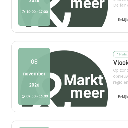
2026
De fair v
10:00 - 17:00
Bekij
* Neder
08
Vloo
Op zond
november
opnieuw
regio en
2026
09:30 - 16:00
Bekij