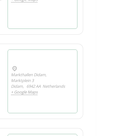
Markthallen Didam,
Marktplein 3
Didam
,
6942 AA
Netherlands
+ Google Maps