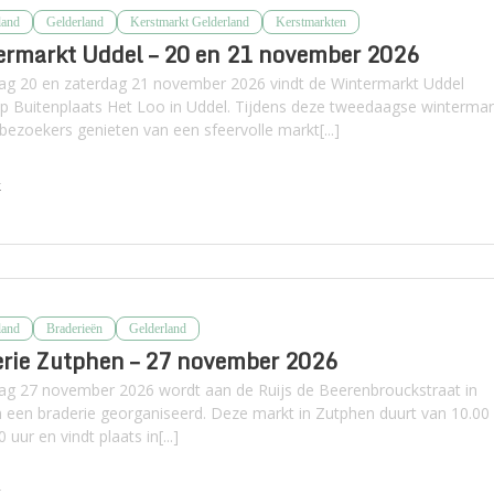
land
Gelderland
Kerstmarkt Gelderland
Kerstmarkten
rmarkt Uddel – 20 en 21 november 2026
dag 20 en zaterdag 21 november 2026 vindt de Wintermarkt Uddel
op Buitenplaats Het Loo in Uddel. Tijdens deze tweedaagse wintermar
bezoekers genieten van een sfeervolle markt[...]
k
land
Braderieën
Gelderland
rie Zutphen – 27 november 2026
dag 27 november 2026 wordt aan de Ruijs de Beerenbrouckstraat in
 een braderie georganiseerd. Deze markt in Zutphen duurt van 10.00
0 uur en vindt plaats in[...]
k