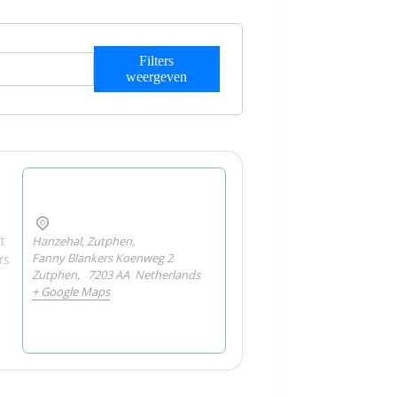
Filters
weergeven
t
Hanzehal, Zutphen,
Fanny Blankers Koenweg 2
rs
Zutphen
,
7203 AA
Netherlands
+ Google Maps