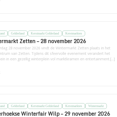
land
Gelderland
Kerstmarkt Gelderland
Kerstmarkten
rmarkt Zetten – 28 november 2026
rdag 28 november 2026 vindt de Wintermarkt Zetten plaats in het
ntrum van Zetten. Tijdens dit sfeervolle evenement verandert het
lein in een gezellig winterplein vol marktkramen en entertainment.[...]
k
land
Gelderland
Kerstmarkt Gelderland
Kerstmarkten
Wintermarkt
rhoekse Winterfair Wilp – 29 november 2026