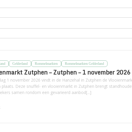
land
Gelderland
Rommelmarkten
Rommelmarkten Gelderland
enmarkt Zutphen – Zutphen – 1 november 2026
ag 1 november 2026 vindt in de Hanzehal in Zutphen de Vlooienmark
 plaats. Deze snuffel- en vlooienmarkt in Zutphen brengt standhoude
ekers samen rondom een gevarieerd aanbod[...]
k