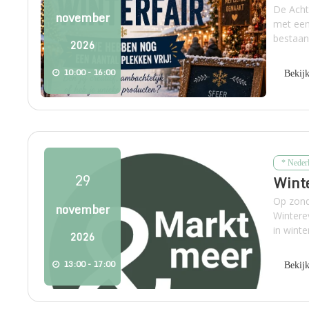
De Acht
november
met een 
bestaan 
2026
10:00 - 16:00
Bekij
* Neder
29
Winte
Op zond
november
Wintere
in winte
2026
13:00 - 17:00
Bekij