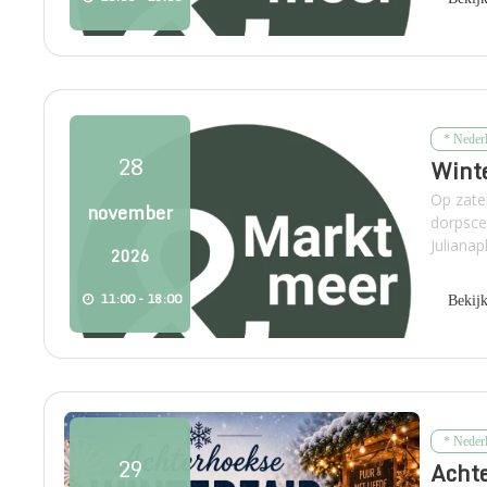
* Neder
28
Winte
Op zate
november
dorpsce
Julianap
2026
11:00 - 18:00
Bekij
* Neder
29
Achte