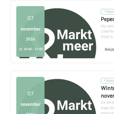
* Neder
07
Pepe
Op zate
november
Culembo
staat in
2026
10:00 - 17:00
Bekij
* Neder
Winte
07
nove
De Wint
november
waar be
ambacht