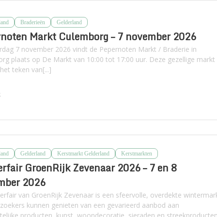
land
Braderieën
Gelderland
rnoten Markt Culemborg – 7 november 2026
rdag 7 november 2026 vindt de Pepernoten Markt / Braderie in
rg plaats op De Markt van 10:00 tot 17:00 uur. Deze gezellige markt
 het teken van[...]
k
land
Gelderland
Kerstmarkt Gelderland
Kerstmarkten
rfair GroenRijk Zevenaar 2026 – 7 en 8
mber 2026
erfair van GroenRijk Zevenaar is een sfeervolle, overdekte wintermar
zoekers kunnen genieten van een gevarieerd aanbod aan
elijke producten, kunst, woondecoratie, sieraden en streekproducten