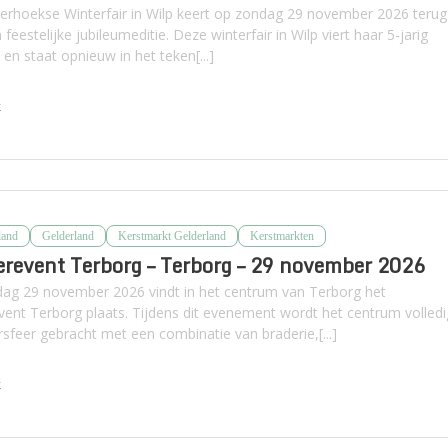
erhoekse Winterfair in Wilp keert op zondag 29 november 2026 terug
feestelijke jubileumeditie. Deze winterfair in Wilp viert haar 5-jarig
en staat opnieuw in het teken[...]
k
land
Gelderland
Kerstmarkt Gelderland
Kerstmarkten
revent Terborg – Terborg – 29 november 2026
ag 29 november 2026 vindt in het centrum van Terborg het
vent Terborg plaats. Tijdens dit evenement wordt het centrum volledi
rsfeer gebracht met een combinatie van braderie,[...]
k