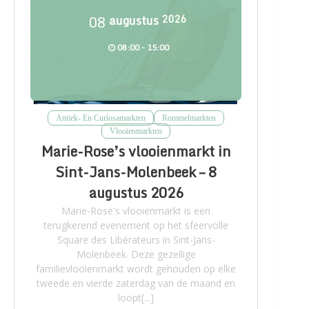
08
augustus
2026
08:00 - 15:00
Antiek- En Curiosamarkten
Rommelmarkten
Vlooienmarkten
Marie-Rose’s vlooienmarkt in
Sint-Jans-Molenbeek – 8
augustus 2026
Marie-Rose's vlooienmarkt is een
terugkerend evenement op het sfeervolle
Square des Libérateurs in Sint-Jans-
Molenbeek. Deze gezellige
familievlooienmarkt wordt gehouden op elke
tweede en vierde zaterdag van de maand en
loopt[...]