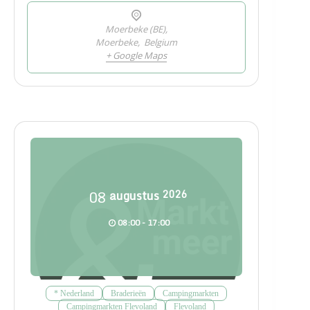
Moerbeke (BE),
Moerbeke
,
Belgium
+ Google Maps
08
augustus
2026
08:00 - 17:00
* Nederland
Braderieën
Campingmarkten
Campingmarkten Flevoland
Flevoland