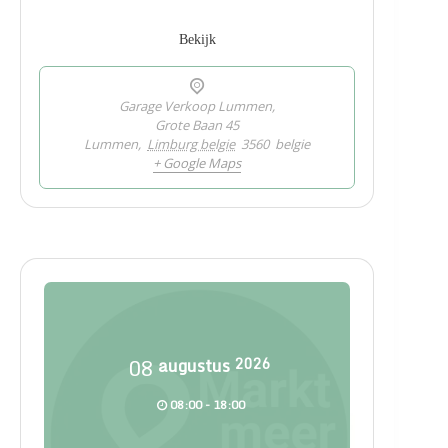
Bekijk
Garage Verkoop Lummen,
Grote Baan 45
Lummen
,
Limburg belgie
3560
belgie
+ Google Maps
08
augustus
2026
08:00 - 18:00