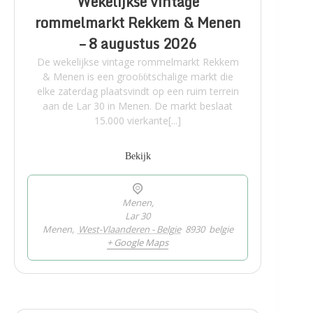
Wekelijkse vintage
rommelmarkt Rekkem & Menen
– 8 augustus 2026
De wekelijkse vintage rommelmarkt Rekkem
& Menen is een grooɓɓtschalige markt die
elke zaterdag plaatsvindt op een ruim terrein
aan de Lar 30 in Menen. De markt beslaat
15.000 vierkante[...]
Bekijk
Menen,
Lar 30
Menen
,
West-Vlaanderen - Belgie
8930
belgie
+ Google Maps