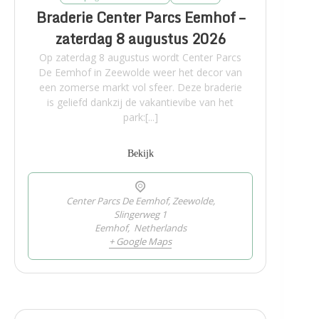
Braderie Center Parcs Eemhof –
zaterdag 8 augustus 2026
Op zaterdag 8 augustus wordt Center Parcs
De Eemhof in Zeewolde weer het decor van
een zomerse markt vol sfeer. Deze braderie
is geliefd dankzij de vakantievibe van het
park:[...]
Bekijk
Center Parcs De Eemhof, Zeewolde,
Slingerweg 1
Eemhof
,
Netherlands
+ Google Maps