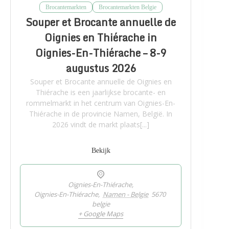
Brocantemarkten
Brocantemarkten Belgie
Souper et Brocante annuelle de
Oignies en Thiérache in
Oignies-En-Thiérache – 8-9
augustus 2026
Souper et Brocante annuelle de Oignies en
Thiérache is een jaarlijkse brocante- en
rommelmarkt in het centrum van Oignies-En-
Thiérache in de provincie Namen, België. In
2026 vindt de markt plaats[...]
Bekijk
Oignies-En-Thiérache,
Oignies-En-Thiérache
,
Namen - Belgie
5670
belgie
+ Google Maps