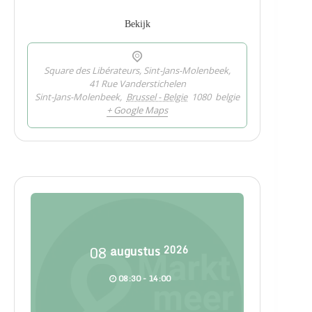
Bekijk
Square des Libérateurs, Sint-Jans-Molenbeek,
41 Rue Vanderstichelen
Sint-Jans-Molenbeek
,
Brussel - Belgie
1080
belgie
+ Google Maps
08
augustus
2026
08:30 - 14:00