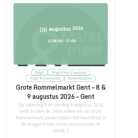
08
augustus
2026
08:00 - 17:00
Belgie
Belgie Oost-Vlaanderen
Belgie Rommelmarkt
Rommelmarkten
Grote Rommelmarkt Gent – 8 &
9 augustus 2026 – Gent
Op zaterdag 8 en zondag 9 augustus 2026
vindt in Gent de 24ste editie van de Grote
Rommelmarkt plaats tijdens het buurtfeest in
de Brugse Poort. Deze rommelmarkt in
Gent[...]