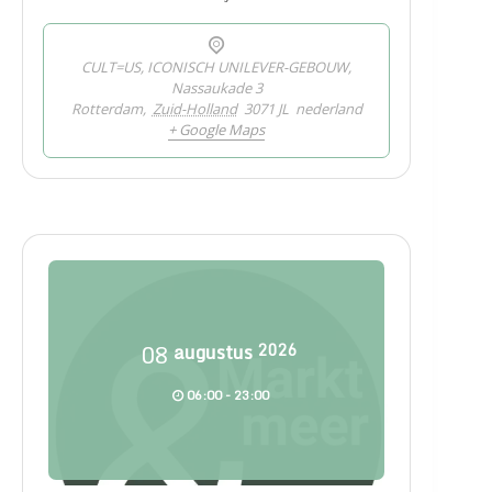
CULT=US, ICONISCH UNILEVER-GEBOUW,
Nassaukade 3
Rotterdam
,
Zuid-Holland
3071 JL
nederland
+ Google Maps
08
augustus
2026
06:00 - 23:00