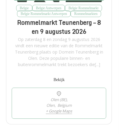
Belgie
Belgie Antwerpen
Belgie Rommelmarkt
Belgie Rommelmarkt Antwerpen
Rommelmarkten
Rommelmarkt Teunenberg – 8
en 9 augustus 2026
Op zaterdag 8 en zondag 9 augustus 2026
vindt een nieuwe editie van de Rommelmarkt
Teunenberg plaats op Domein Teunenberg in
Olen. Deze populaire binnen- en
buitenrommelmarkt trekt bezoekers die[...]
Bekijk
Olen (BE),
Olen
,
Belgium
+ Google Maps