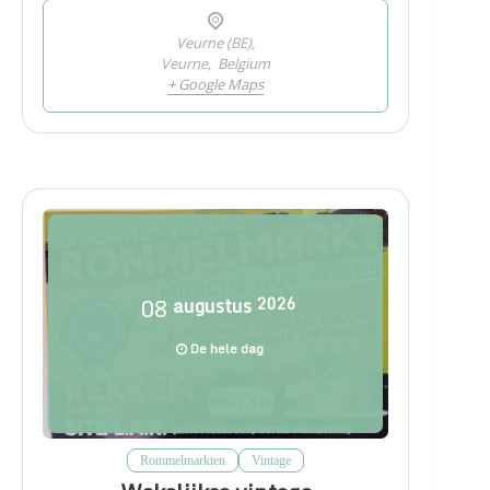
Veurne (BE),
Veurne
,
Belgium
+ Google Maps
08
augustus
2026
De hele dag
Rommelmarkten
Vintage