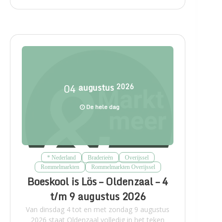
04
augustus
2026
De hele dag
* Nederland
Braderieën
Overijssel
Rommelmarkten
Rommelmarkten Overijssel
Boeskool is Lös – Oldenzaal – 4
t/m 9 augustus 2026
Van dinsdag 4 tot en met zondag 9 augustus
2026 staat Oldenzaal volledig in het teken