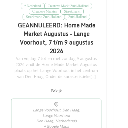
* Nederland
Creatieve Markt Zuid-Holland
Creatieve Markten
Streekmarkt
Streekmarkt Zuid-Holland
Zuid-Holland
GEANNULEERD: Home Made
Market Augustus – Lange
Voorhout, 7 t/m 9 augustus
2026
Van vrijdag 7 tot en met zondag 9 augustus
2026 vindt de Home Made Market Augustus
plaats op het Lange Voorhout in het centrum
van Den Haag. Onder de karakteristieke[...]
Bekijk
Lange Voorhout, Den Haag,
Lange Voorhout
Den Haag
,
Netherlands
+ Google Maps