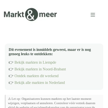
Ga
naar
de
inhoud
Dit evenement is inmiddels geweest, maar er is nog
genoeg leuks te ontdekken:
👉
Bekijk markten in Liempde
👉
Bekijk markten in Noord-Brabant
👉
Ontdek markten dit weekend
👉
Bekijk alle markten in Nederland
⚠️ Let op: Organisatoren kunnen markten op het laatste moment
wijzigen, verplaatsen of annuleren. Controleer vóór vertrek daarom
altijd de website of socialmediakanalen van de organisator voor de