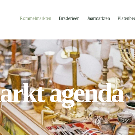
Rommelmarkten
Braderieën
Jaarmarkten
Platenbe
rkt agenda