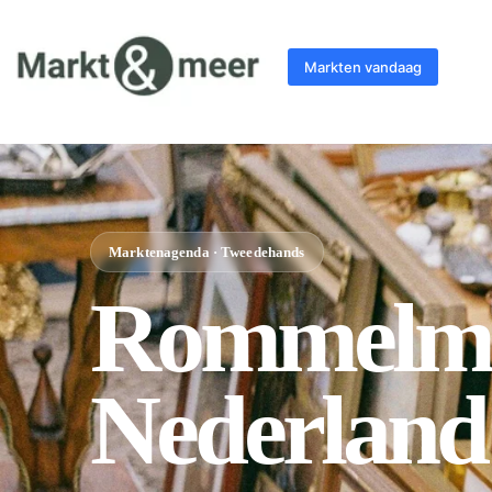
Markten vandaag
Marktenagenda · Tweedehands
Rommelma
Nederland