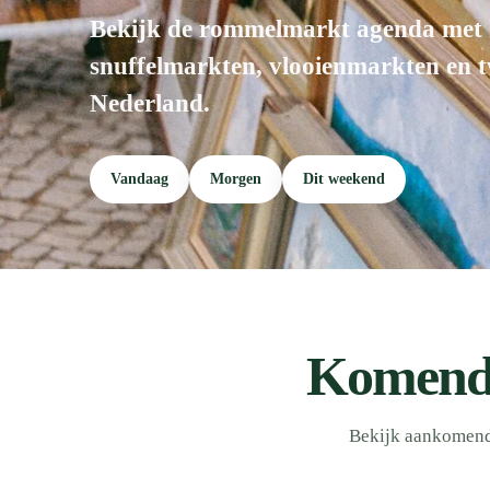
Bekijk de rommelmarkt agenda met
snuffelmarkten, vlooienmarkten en 
Nederland.
Vandaag
Morgen
Dit weekend
Komende
Bekijk aankomend