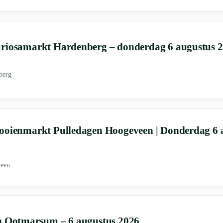
uriosamarkt Hardenberg – donderdag 6 augustus 
berg
ooienmarkt Pulledagen Hoogeveen | Donderdag 6 
een
n Ootmarsum – 6 augustus 2026