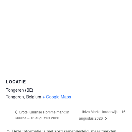
LOCATIE
Tongeren (BE)
Tongeren
,
Belgium
+ Google Maps
Ibiza Markt Harderwijk – 16
Grote Kuurnse Rommelmarkt in
Kuurne – 16 augustus 2026
augustus 2026
⚠️ Deze informatie is met zorg samengesteld, maar markten