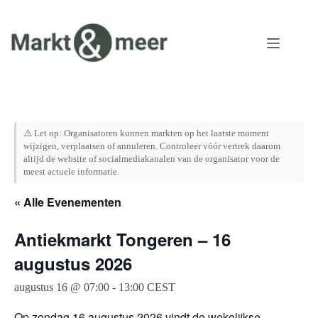
Ga
naar
de
inhoud
⚠️ Let op: Organisatoren kunnen markten op het laatste moment
wijzigen, verplaatsen of annuleren. Controleer vóór vertrek daarom
altijd de website of socialmediakanalen van de organisator voor de
meest actuele informatie.
« Alle Evenementen
Antiekmarkt Tongeren – 16
augustus 2026
augustus 16 @ 07:00
-
13:00
CEST
Op zondag 16 augustus 2026 vindt de wekelijkse