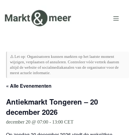
Ga
naar
de
inhoud
⚠️ Let op: Organisatoren kunnen markten op het laatste moment
wijzigen, verplaatsen of annuleren. Controleer vóór vertrek daarom
altijd de website of socialmediakanalen van de organisator voor de
meest actuele informatie.
« Alle Evenementen
Antiekmarkt Tongeren – 20
december 2026
december 20 @ 07:00
-
13:00
CET
Op zondag 20 december 2026 vindt de wekelijkse