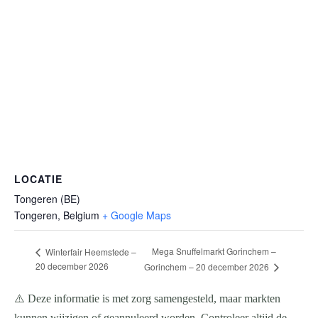
LOCATIE
Tongeren (BE)
Tongeren
,
Belgium
+ Google Maps
Mega Snuffelmarkt Gorinchem –
Winterfair Heemstede –
20 december 2026
Gorinchem – 20 december 2026
⚠️ Deze informatie is met zorg samengesteld, maar markten
kunnen wijzigen of geannuleerd worden. Controleer altijd de