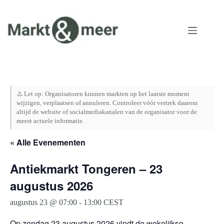
Ga
naar
de
inhoud
⚠️ Let op: Organisatoren kunnen markten op het laatste moment
wijzigen, verplaatsen of annuleren. Controleer vóór vertrek daarom
altijd de website of socialmediakanalen van de organisator voor de
meest actuele informatie.
« Alle Evenementen
Antiekmarkt Tongeren – 23
augustus 2026
augustus 23 @ 07:00
-
13:00
CEST
Op zondag 23 augustus 2026 vindt de wekelijkse