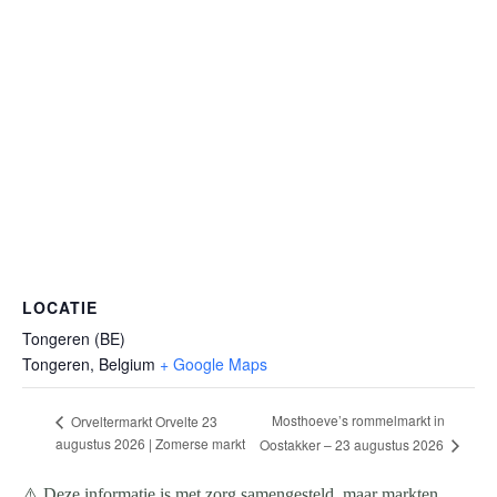
LOCATIE
Tongeren (BE)
Tongeren
,
Belgium
+ Google Maps
Mosthoeve’s rommelmarkt in
Orveltermarkt Orvelte 23
augustus 2026 | Zomerse markt
Oostakker – 23 augustus 2026
⚠️ Deze informatie is met zorg samengesteld, maar markten