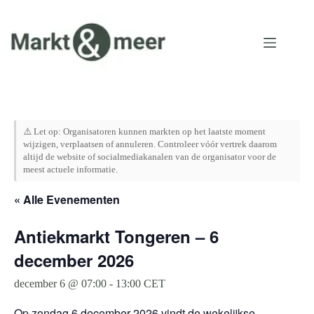
Ga
naar
de
inhoud
⚠️ Let op: Organisatoren kunnen markten op het laatste moment
wijzigen, verplaatsen of annuleren. Controleer vóór vertrek daarom
altijd de website of socialmediakanalen van de organisator voor de
meest actuele informatie.
« Alle Evenementen
Antiekmarkt Tongeren – 6
december 2026
december 6 @ 07:00
-
13:00
CET
Op zondag 6 december 2026 vindt de wekelijkse