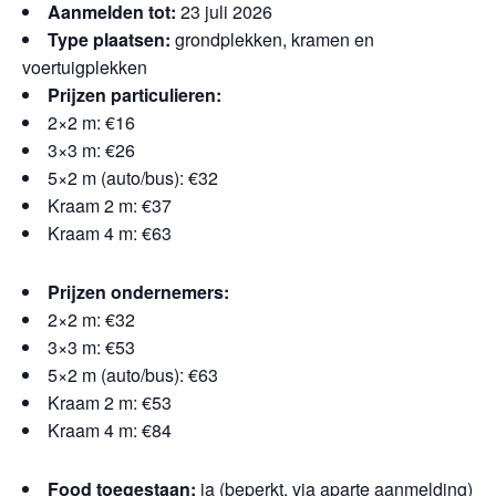
Aanmelden tot:
23 juli 2026
Type plaatsen:
grondplekken, kramen en
voertuigplekken
Prijzen particulieren:
2×2 m: €16
3×3 m: €26
5×2 m (auto/bus): €32
Kraam 2 m: €37
Kraam 4 m: €63
Prijzen ondernemers:
2×2 m: €32
3×3 m: €53
5×2 m (auto/bus): €63
Kraam 2 m: €53
Kraam 4 m: €84
Food toegestaan:
ja (beperkt, via aparte aanmelding)