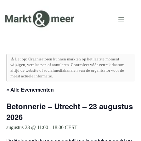
Ga
naar
de
inhoud
⚠️ Let op: Organisatoren kunnen markten op het laatste moment
wijzigen, verplaatsen of annuleren. Controleer vóór vertrek daarom
altijd de website of socialmediakanalen van de organisator voor de
meest actuele informatie.
« Alle Evenementen
Betonnerie – Utrecht – 23 augustus
2026
augustus 23 @ 11:00
-
18:00
CEST
De Betonnerie is een maandelijkse tweedekansmarkt op