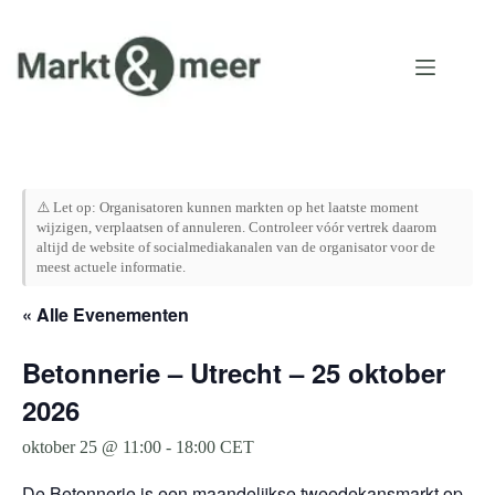
Ga
naar
de
inhoud
⚠️ Let op: Organisatoren kunnen markten op het laatste moment
wijzigen, verplaatsen of annuleren. Controleer vóór vertrek daarom
altijd de website of socialmediakanalen van de organisator voor de
meest actuele informatie.
« Alle Evenementen
Betonnerie – Utrecht – 25 oktober
2026
oktober 25 @ 11:00
-
18:00
CET
De Betonnerie is een maandelijkse tweedekansmarkt op