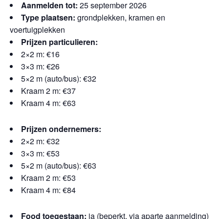
Aanmelden tot:
25 september 2026
Type plaatsen:
grondplekken, kramen en
voertuigplekken
Prijzen particulieren:
2×2 m: €16
3×3 m: €26
5×2 m (auto/bus): €32
Kraam 2 m: €37
Kraam 4 m: €63
Prijzen ondernemers:
2×2 m: €32
3×3 m: €53
5×2 m (auto/bus): €63
Kraam 2 m: €53
Kraam 4 m: €84
Food toegestaan:
ja (beperkt, via aparte aanmelding)