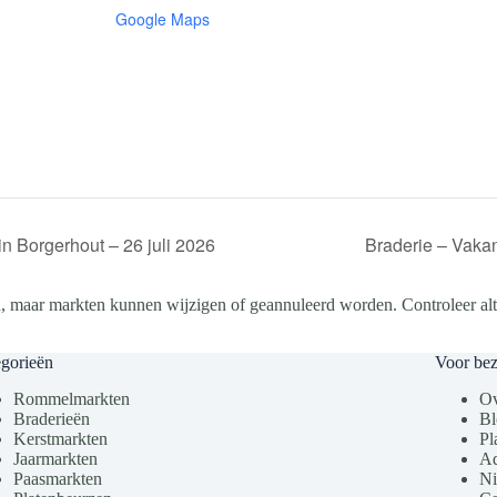
Google Maps
 Borgerhout – 26 juli 2026
Braderie – Vakan
, maar markten kunnen wijzigen of geannuleerd worden. Controleer altij
gorieën
Voor be
Rommelmarkten
Ov
Braderieën
Bl
Kerstmarkten
Pl
Jaarmarkten
Ad
Paasmarkten
Ni