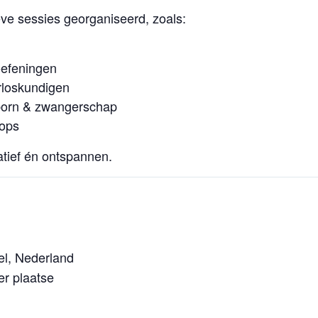
eve sessies georganiseerd, zoals:
oefeningen
rloskundigen
born & zwangerschap
hops
atief én ontspannen.
el, Nederland
er plaatse