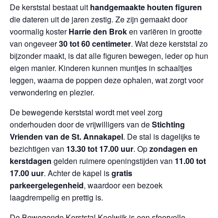
De kerststal bestaat uit
handgemaakte houten figuren
die dateren uit de jaren zestig. Ze zijn gemaakt door
voormalig koster
Harrie den Brok
en variëren in grootte
van ongeveer
30 tot 60 centimeter
. Wat deze kerststal zo
bijzonder maakt, is dat alle figuren bewegen, ieder op hun
eigen manier. Kinderen kunnen muntjes in schaaltjes
leggen, waarna de poppen deze ophalen, wat zorgt voor
verwondering en plezier.
De bewegende kerststal wordt met veel zorg
onderhouden door de vrijwilligers van de
Stichting
Vrienden van de St. Annakapel
. De stal is dagelijks te
bezichtigen van
13.30 tot 17.00 uur
. Op
zondagen en
kerstdagen
gelden ruimere openingstijden van
11.00 tot
17.00 uur
. Achter de kapel is
gratis
parkeergelegenheid
, waardoor een bezoek
laagdrempelig en prettig is.
De Bewegende Kerststal Koolwijk is een sfeervolle