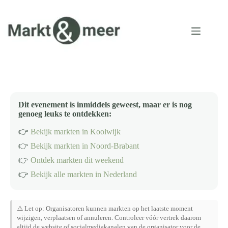
Ga
naar
de
inhoud
Dit evenement is inmiddels geweest, maar er is nog
genoeg leuks te ontdekken:
👉
Bekijk markten in Koolwijk
👉
Bekijk markten in Noord-Brabant
👉
Ontdek markten dit weekend
👉
Bekijk alle markten in Nederland
⚠️ Let op: Organisatoren kunnen markten op het laatste moment
wijzigen, verplaatsen of annuleren. Controleer vóór vertrek daarom
altijd de website of socialmediakanalen van de organisator voor de