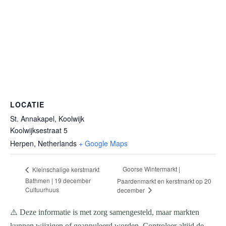
LOCATIE
St. Annakapel, Koolwijk
Koolwijksestraat 5
Herpen
,
Netherlands
+ Google Maps
Goorse Wintermarkt |
Kleinschalige kerstmarkt
Bathmen | 19 december
Paardenmarkt en kerstmarkt op 20
Cultuurhuus
december
⚠️ Deze informatie is met zorg samengesteld, maar markten
kunnen wijzigen of geannuleerd worden. Controleer altijd de