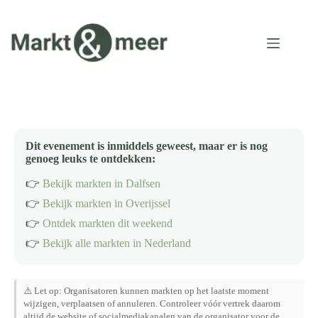
Ga
naar
de
inhoud
Dit evenement is inmiddels geweest, maar er is nog
genoeg leuks te ontdekken:
👉
Bekijk markten in Dalfsen
👉
Bekijk markten in Overijssel
👉
Ontdek markten dit weekend
👉
Bekijk alle markten in Nederland
⚠️ Let op: Organisatoren kunnen markten op het laatste moment
wijzigen, verplaatsen of annuleren. Controleer vóór vertrek daarom
altijd de website of socialmediakanalen van de organisator voor de