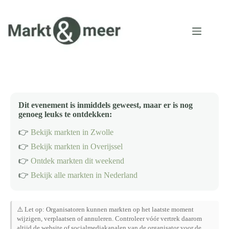
Ga
naar
de
inhoud
Dit evenement is inmiddels geweest, maar er is nog
genoeg leuks te ontdekken:
👉
Bekijk markten in Zwolle
👉
Bekijk markten in Overijssel
👉
Ontdek markten dit weekend
👉
Bekijk alle markten in Nederland
⚠️ Let op: Organisatoren kunnen markten op het laatste moment
wijzigen, verplaatsen of annuleren. Controleer vóór vertrek daarom
altijd de website of socialmediakanalen van de organisator voor de