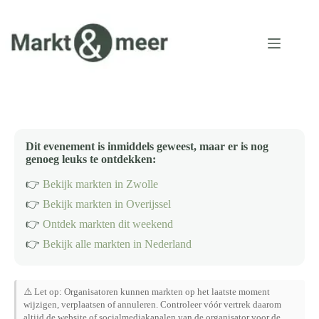
Ga
naar
de
inhoud
Dit evenement is inmiddels geweest, maar er is nog
genoeg leuks te ontdekken:
👉
Bekijk markten in Zwolle
👉
Bekijk markten in Overijssel
👉
Ontdek markten dit weekend
👉
Bekijk alle markten in Nederland
⚠️ Let op: Organisatoren kunnen markten op het laatste moment
wijzigen, verplaatsen of annuleren. Controleer vóór vertrek daarom
altijd de website of socialmediakanalen van de organisator voor de