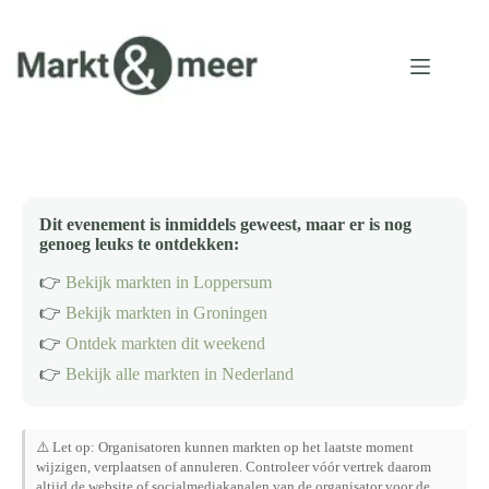
Ga
naar
de
inhoud
Dit evenement is inmiddels geweest, maar er is nog
genoeg leuks te ontdekken:
👉
Bekijk markten in Loppersum
👉
Bekijk markten in Groningen
👉
Ontdek markten dit weekend
👉
Bekijk alle markten in Nederland
⚠️ Let op: Organisatoren kunnen markten op het laatste moment
wijzigen, verplaatsen of annuleren. Controleer vóór vertrek daarom
altijd de website of socialmediakanalen van de organisator voor de