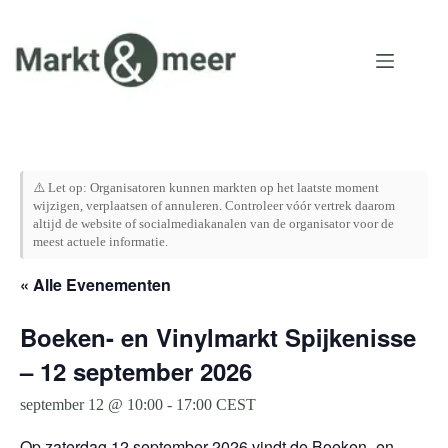
Ga
naar
de
inhoud
⚠️ Let op: Organisatoren kunnen markten op het laatste moment
wijzigen, verplaatsen of annuleren. Controleer vóór vertrek daarom
altijd de website of socialmediakanalen van de organisator voor de
meest actuele informatie.
« Alle Evenementen
Boeken- en Vinylmarkt Spijkenisse
– 12 september 2026
september 12 @ 10:00
-
17:00
CEST
Op zaterdag 12 september 2026 vindt de Boeken- en