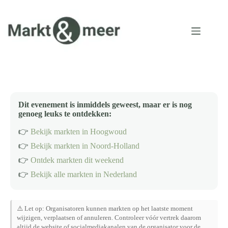
Ga
naar
de
inhoud
Dit evenement is inmiddels geweest, maar er is nog
genoeg leuks te ontdekken:
👉
Bekijk markten in Hoogwoud
👉
Bekijk markten in Noord-Holland
👉
Ontdek markten dit weekend
👉
Bekijk alle markten in Nederland
⚠️ Let op: Organisatoren kunnen markten op het laatste moment
wijzigen, verplaatsen of annuleren. Controleer vóór vertrek daarom
altijd de website of socialmediakanalen van de organisator voor de