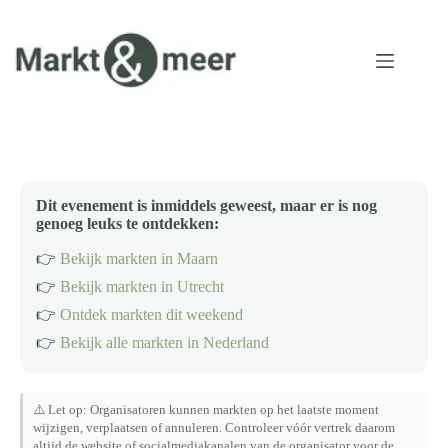
Ga
naar
de
inhoud
Dit evenement is inmiddels geweest, maar er is nog
genoeg leuks te ontdekken:
👉
Bekijk markten in Maarn
👉
Bekijk markten in Utrecht
👉
Ontdek markten dit weekend
👉
Bekijk alle markten in Nederland
⚠️ Let op: Organisatoren kunnen markten op het laatste moment
wijzigen, verplaatsen of annuleren. Controleer vóór vertrek daarom
altijd de website of socialmediakanalen van de organisator voor de