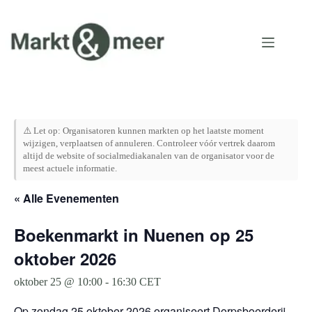
Ga
naar
de
inhoud
⚠️ Let op: Organisatoren kunnen markten op het laatste moment
wijzigen, verplaatsen of annuleren. Controleer vóór vertrek daarom
altijd de website of socialmediakanalen van de organisator voor de
meest actuele informatie.
« Alle Evenementen
Boekenmarkt in Nuenen op 25
oktober 2026
oktober 25 @ 10:00
-
16:30
CET
Op zondag 25 oktober 2026 organiseert Dorpsboerderij