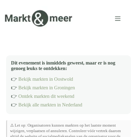
Ga
naar
de
inhoud
Dit evenement is inmiddels geweest, maar er is nog
genoeg leuks te ontdekken:
👉
Bekijk markten in Oostwold
👉
Bekijk markten in Groningen
👉
Ontdek markten dit weekend
👉
Bekijk alle markten in Nederland
⚠️ Let op: Organisatoren kunnen markten op het laatste moment
wijzigen, verplaatsen of annuleren. Controleer vóór vertrek daarom
altijd de website of socialmediakanalen van de organisator voor de