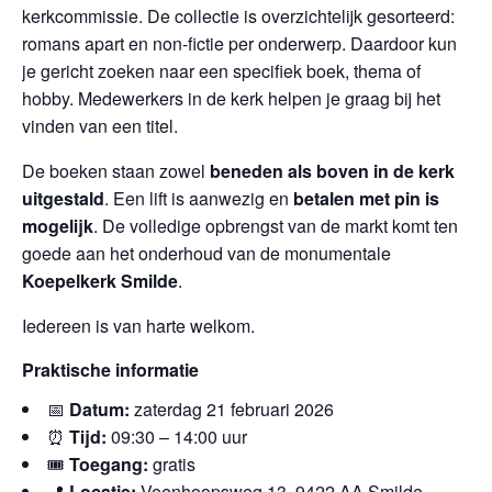
kerkcommissie. De collectie is overzichtelijk gesorteerd:
romans apart en non-fictie per onderwerp. Daardoor kun
je gericht zoeken naar een specifiek boek, thema of
hobby. Medewerkers in de kerk helpen je graag bij het
vinden van een titel.
De boeken staan zowel
beneden als boven in de kerk
uitgestald
. Een lift is aanwezig en
betalen met pin is
mogelijk
. De volledige opbrengst van de markt komt ten
goede aan het onderhoud van de monumentale
Koepelkerk Smilde
.
Iedereen is van harte welkom.
Praktische informatie
📅
Datum:
zaterdag 21 februari 2026
⏰
Tijd:
09:30 – 14:00 uur
🎟️
Toegang:
gratis
📍
Locatie:
Veenhoopsweg 13, 9422 AA Smilde