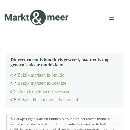
Ga
naar
de
inhoud
Dit evenement is inmiddels geweest, maar er is nog
genoeg leuks te ontdekken:
👉
Bekijk markten in Smilde
👉
Bekijk markten in Drenthe
👉
Ontdek markten dit weekend
👉
Bekijk alle markten in Nederland
⚠️ Let op: Organisatoren kunnen markten op het laatste moment
wijzigen, verplaatsen of annuleren. Controleer vóór vertrek daarom
altijd de website of socialmediakanalen van de organisator voor de