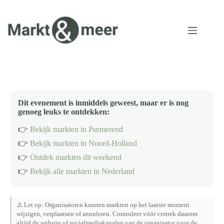
Ga
naar
de
inhoud
Dit evenement is inmiddels geweest, maar er is nog
genoeg leuks te ontdekken:
👉
Bekijk markten in Purmerend
👉
Bekijk markten in Noord-Holland
👉
Ontdek markten dit weekend
👉
Bekijk alle markten in Nederland
⚠️ Let op: Organisatoren kunnen markten op het laatste moment
wijzigen, verplaatsen of annuleren. Controleer vóór vertrek daarom
altijd de website of socialmediakanalen van de organisator voor de