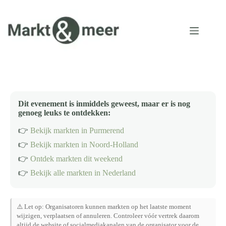
Ga
naar
de
inhoud
Dit evenement is inmiddels geweest, maar er is nog
genoeg leuks te ontdekken:
👉
Bekijk markten in Purmerend
👉
Bekijk markten in Noord-Holland
👉
Ontdek markten dit weekend
👉
Bekijk alle markten in Nederland
⚠️ Let op: Organisatoren kunnen markten op het laatste moment
wijzigen, verplaatsen of annuleren. Controleer vóór vertrek daarom
altijd de website of socialmediakanalen van de organisator voor de