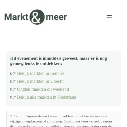
Ga
naar
de
inhoud
Dit evenement is inmiddels geweest, maar er is nog
genoeg leuks te ontdekken:
👉
Bekijk markten in Eemnes
👉
Bekijk markten in Utrecht
👉
Ontdek markten dit weekend
👉
Bekijk alle markten in Nederland
⚠️ Let op: Organisatoren kunnen markten op het laatste moment
wijzigen, verplaatsen of annuleren. Controleer vóór vertrek daarom
altijd de website of socialmediakanalen van de organisator voor de