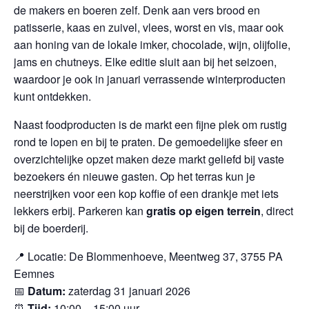
de makers en boeren zelf. Denk aan vers brood en
patisserie, kaas en zuivel, vlees, worst en vis, maar ook
aan honing van de lokale imker, chocolade, wijn, olijfolie,
jams en chutneys. Elke editie sluit aan bij het seizoen,
waardoor je ook in januari verrassende winterproducten
kunt ontdekken.
Naast foodproducten is de markt een fijne plek om rustig
rond te lopen en bij te praten. De gemoedelijke sfeer en
overzichtelijke opzet maken deze markt geliefd bij vaste
bezoekers én nieuwe gasten. Op het terras kun je
neerstrijken voor een kop koffie of een drankje met iets
lekkers erbij. Parkeren kan
gratis op eigen terrein
, direct
bij de boerderij.
📍 Locatie: De Blommenhoeve, Meentweg 37, 3755 PA
Eemnes
📅
Datum:
zaterdag 31 januari 2026
⏰
Tijd:
10:00 – 15:00 uur