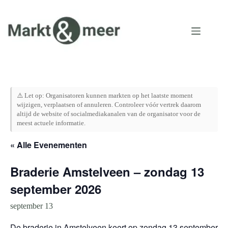
Ga
naar
de
inhoud
⚠️ Let op: Organisatoren kunnen markten op het laatste moment
wijzigen, verplaatsen of annuleren. Controleer vóór vertrek daarom
altijd de website of socialmediakanalen van de organisator voor de
meest actuele informatie.
« Alle Evenementen
Braderie Amstelveen – zondag 13
september 2026
september 13
De braderie in Amstelveen keert op zondag 13 september