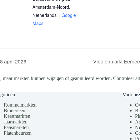
Amsterdam-Noord
,
Netherlands
+ Google
Maps
8 april 2026
Vlooienmarkt Eerbeek
, maar markten kunnen wijzigen of geannuleerd worden. Controleer altij
gorieën
Voor be
Rommelmarkten
Ov
Braderieën
Bl
Kerstmarkten
Pl
Jaarmarkten
Ad
Paasmarkten
Ni
Platenbeurzen
Co
Pr