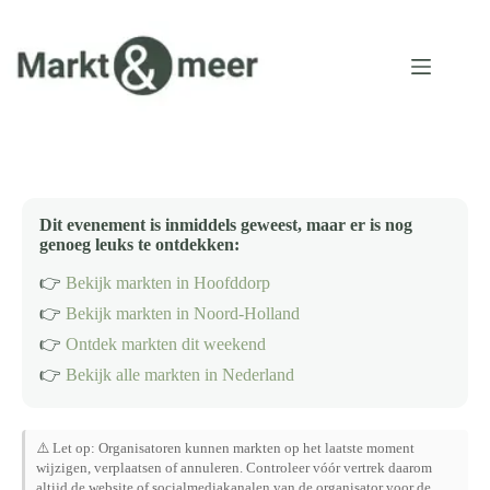
Ga
naar
de
inhoud
Dit evenement is inmiddels geweest, maar er is nog
genoeg leuks te ontdekken:
👉
Bekijk markten in Hoofddorp
👉
Bekijk markten in Noord-Holland
👉
Ontdek markten dit weekend
👉
Bekijk alle markten in Nederland
⚠️ Let op: Organisatoren kunnen markten op het laatste moment
wijzigen, verplaatsen of annuleren. Controleer vóór vertrek daarom
altijd de website of socialmediakanalen van de organisator voor de