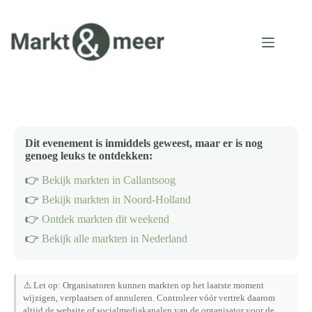
Ga
naar
de
inhoud
Dit evenement is inmiddels geweest, maar er is nog
genoeg leuks te ontdekken:
👉
Bekijk markten in Callantsoog
👉
Bekijk markten in Noord-Holland
👉
Ontdek markten dit weekend
👉
Bekijk alle markten in Nederland
⚠️ Let op: Organisatoren kunnen markten op het laatste moment
wijzigen, verplaatsen of annuleren. Controleer vóór vertrek daarom
altijd de website of socialmediakanalen van de organisator voor de