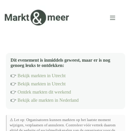
Ga
naar
de
inhoud
Dit evenement is inmiddels geweest, maar er is nog
genoeg leuks te ontdekken:
👉
Bekijk markten in Utrecht
👉
Bekijk markten in Utrecht
👉
Ontdek markten dit weekend
👉
Bekijk alle markten in Nederland
⚠️ Let op: Organisatoren kunnen markten op het laatste moment
wijzigen, verplaatsen of annuleren. Controleer vóór vertrek daarom
altijd de website of socialmediakanalen van de organisator voor de