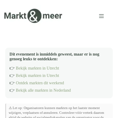
Ga
naar
de
inhoud
Dit evenement is inmiddels geweest, maar er is nog
genoeg leuks te ontdekken:
👉
Bekijk markten in Utrecht
👉
Bekijk markten in Utrecht
👉
Ontdek markten dit weekend
👉
Bekijk alle markten in Nederland
⚠️ Let op: Organisatoren kunnen markten op het laatste moment
wijzigen, verplaatsen of annuleren. Controleer vóór vertrek daarom
altijd de website of socialmediakanalen van de organisator voor de