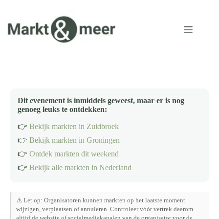
Ga
naar
de
inhoud
Dit evenement is inmiddels geweest, maar er is nog
genoeg leuks te ontdekken:
👉
Bekijk markten in Zuidbroek
👉
Bekijk markten in Groningen
👉
Ontdek markten dit weekend
👉
Bekijk alle markten in Nederland
⚠️ Let op: Organisatoren kunnen markten op het laatste moment
wijzigen, verplaatsen of annuleren. Controleer vóór vertrek daarom
altijd de website of socialmediakanalen van de organisator voor de