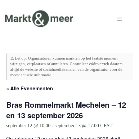
Ga
naar
de
inhoud
⚠️ Let op: Organisatoren kunnen markten op het laatste moment
wijzigen, verplaatsen of annuleren. Controleer vóór vertrek daarom
altijd de website of socialmediakanalen van de organisator voor de
meest actuele informatie.
« Alle Evenementen
Bras Rommelmarkt Mechelen – 12
en 13 september 2026
september 12 @ 10:00
-
september 13 @ 17:00
CEST
Op zaterdag 12 en zondag 13 september 2026 vindt