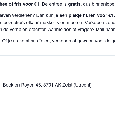
. De entree is
, dus binnenlope
thee of fris voor €1
gratis
e leven verdienen? Dan kun je een
plekje huren voor €1
en bezoekers elkaar makkelijk ontmoeten. Verkopen zonde
én de verhalen erachter. Aanmelden of vragen? Mail naa
. Of je nu komt snuffelen, verkopen of gewoon voor de g
6
 Beek en Royen 46, 3701 AK Zeist (Utrecht)