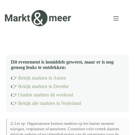
Ga
naar
de
inhoud
Dit evenement is inmiddels geweest, maar er is nog
genoeg leuks te ontdekken:
👉
Bekijk markten in Annen
👉
Bekijk markten in Drenthe
👉
Ontdek markten dit weekend
👉
Bekijk alle markten in Nederland
⚠️ Let op: Organisatoren kunnen markten op het laatste moment
wijzigen, verplaatsen of annuleren. Controleer vóór vertrek daarom
altijd de website of socialmediakanalen van de organisator voor de