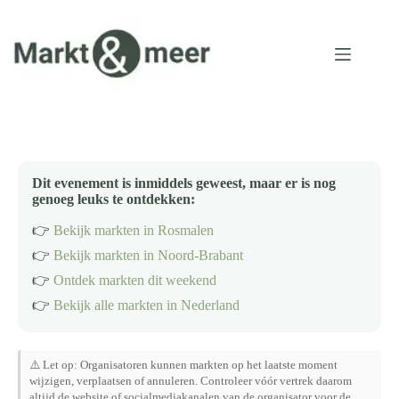
Ga
naar
de
inhoud
Dit evenement is inmiddels geweest, maar er is nog
genoeg leuks te ontdekken:
👉
Bekijk markten in Rosmalen
👉
Bekijk markten in Noord-Brabant
👉
Ontdek markten dit weekend
👉
Bekijk alle markten in Nederland
⚠️ Let op: Organisatoren kunnen markten op het laatste moment
wijzigen, verplaatsen of annuleren. Controleer vóór vertrek daarom
altijd de website of socialmediakanalen van de organisator voor de