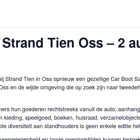
 Strand Tien Oss – 2 
j Strand Tien in Oss opnieuw een gezellige Car Boot Sa
t Oss en de wijde omgeving die op zoek zijn naar tweede
ers hun goederen rechtstreeks vanuit de auto, aanhange
n kleding, speelgoed, boeken, huisraad, verzamelobject
e diversiteit aan standhouders is geen enkele editie het
parkeergelegenheid en lange openingstijden kunnen bezo